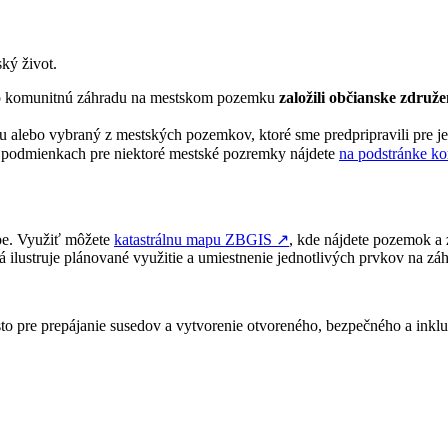
ký život.
 o komunitnú záhradu na mestskom pozemku
založili občianske združe
lebo vybraný z mestských pozemkov, ktoré sme predpripravili pre jedn
 podmienkach pre niektoré mestské pozremky nájdete
na podstránke k
pe. Využiť môžete
katastrálnu mapu ZBGIS
↗︎
, kde nájdete pozemok a 
 ilustruje plánované využitie a umiestnenie jednotlivých prvkov na záh
sto pre prepájanie susedov a vytvorenie otvoreného, bezpečného a inklu