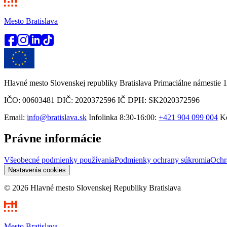
Mesto Bratislava
Hlavné mesto Slovenskej republiky Bratislava Primaciálne námestie 1
IČO: 00603481 DIČ: 2020372596 IČ DPH: SK2020372596
Email:
info@bratislava.sk
Infolinka 8:30-16:00:
+421 904 099 004
Ko
Právne informácie
Všeobecné podmienky používania
Podmienky ochrany súkromia
Ochr
Nastavenia cookies
© 2026 Hlavné mesto Slovenskej Republiky Bratislava
Mesto Bratislava