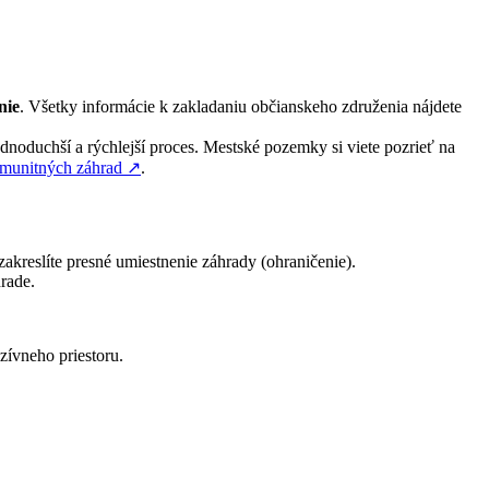
nie
. Všetky informácie k zakladaniu občianskeho združenia nájdete
oduchší a rýchlejší proces. Mestské pozemky si viete pozrieť na
omunitných záhrad
↗︎
.
zakreslíte presné umiestnenie záhrady (ohraničenie).
rade.
zívneho priestoru.