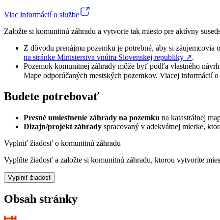
Viac informácií o službe
Založte si komunitnú záhradu a vytvorte tak miesto pre aktívny suseds
Z dôvodu prenájmu pozemku je potrebné, aby si záujemcovia
na stránke Ministerstva vnútra Slovenskej republiky
↗︎
.
Pozemok komunitnej záhrady môže byť podľa vlastného návrhu a
Mape odporúčaných mestských pozemkov. Viacej informácií o
Budete potrebovať
Presné umiestnenie záhrady na pozemku
na katastrálnej ma
Dizajn/projekt záhrady
spracovaný v adekvátnej mierke, ktorá
Vyplniť žiadosť o komunitnú záhradu
Vyplňte žiadosť a založte si komunitnú záhradu, ktorou vytvoríte mie
Vyplniť žiadosť
Obsah stránky