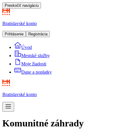
Preskočiť navigáciu
Bratislavské konto
Prihlásenie
Registrácia
Úvod
Mestské služby
Moje žiadosti
Dane a poplatky
Bratislavské konto
Komunitné záhrady