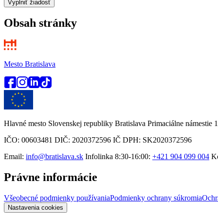
Vyplniť žiadosť
Obsah stránky
Mesto Bratislava
Hlavné mesto Slovenskej republiky Bratislava Primaciálne námestie 1
IČO: 00603481 DIČ: 2020372596 IČ DPH: SK2020372596
Email:
info@bratislava.sk
Infolinka 8:30-16:00:
+421 904 099 004
Ko
Právne informácie
Všeobecné podmienky používania
Podmienky ochrany súkromia
Ochr
Nastavenia cookies