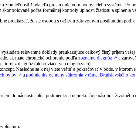
e a zraniteľnosti žiadateľa prostredníctvom bodovacieho systému. Po
skontrolované počas formálnej kontroly úplnosti žiadosti a splnenia vst
trebné preukázať, že ste osobou s ťažkým zdravotným postihnutím podľ
i vyžiadate relevantné doklady preukazujúce celkový čistý príjem vašej
ípade, ak máte chronické ochorenie podľa
zoznamu diagnóz
↗︎
a zároveň
ektorej z diagnóz (alebo viacerých diagnózach).
oncept. Následne sa k nej viete vrátiť a pokračovať v bode, v ktorom ste
ch bytov
↗︎
a
podmienky ochrany súkromia v rámci Bratislavského kon
ý príjem domácnosti spĺňa podmienky a neprekračuje násobok životného
 vypĺňaním.