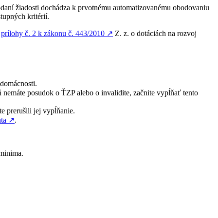
 podaní žiadosti dochádza k prvotnému automatizovanému obodovaniu
upných kritérií.
a
prílohy č. 2 k zákonu č. 443/2010
↗︎
Z. z. o dotáciách na rozvoj
 domácnosti.
 nemáte posudok o ŤZP alebo o invalidite, začnite vypĺňať tento
 prerušili jej vypĺňanie.
ta
↗︎
.
 minima.