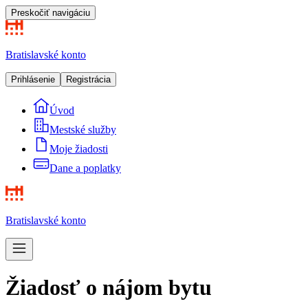
Preskočiť navigáciu
Bratislavské konto
Prihlásenie
Registrácia
Úvod
Mestské služby
Moje žiadosti
Dane a poplatky
Bratislavské konto
Žiadosť o nájom bytu