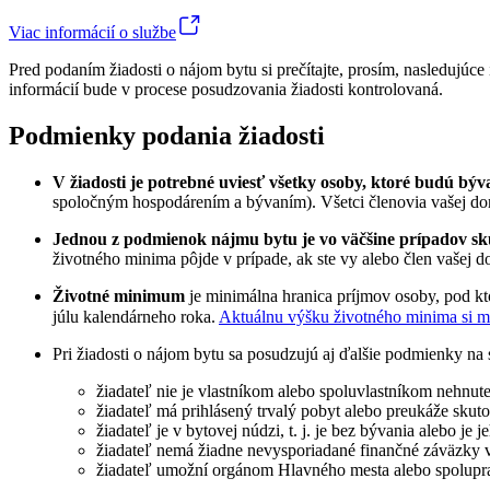
Viac informácií o službe
Pred podaním žiadosti o nájom bytu si prečítajte, prosím, nasledujúc
informácií bude v procese posudzovania žiadosti kontrolovaná.
Podmienky podania žiadosti
V žiadosti je potrebné uviesť všetky osoby, ktoré budú býv
spoločným hospodárením a bývaním). Všetci členovia vašej dom
Jednou z podmienok nájmu bytu je vo väčšine prípadov sku
životného minima pôjde v prípade, ak ste vy alebo člen vaše
Životné minimum
je minimálna hranica príjmov osoby, pod kt
júlu kalendárneho roka.
Aktuálnu výšku životného minima si mô
Pri žiadosti o nájom bytu sa posudzujú aj ďalšie podmienky na s
žiadateľ nie je vlastníkom alebo spoluvlastníkom nehnuteľ
žiadateľ má prihlásený trvalý pobyt alebo preukáže sku
žiadateľ je v bytovej núdzi, t. j. je bez bývania alebo j
žiadateľ nemá žiadne nevysporiadané finančné záväzky
žiadateľ umožní orgánom Hlavného mesta alebo spoluprac