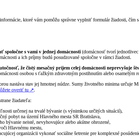
e informácie, ktoré vám pomôžu správne vyplniť formulár žiadosti, čím 
ať spoločne s vami v jednej domácnosti
(domácnosť tvorí jednotlive
ácnosti a ich príjmy budú posudzované spoločne v rámci žiadosti.
točnosť, že čistý mesačný príjem celej domácnosti neprevyšuje š
j domácnosti osobou s ťažkým zdravotným postihnutím alebo osamelým 
orou nastáva stav jej hmotnej núdze. Sumy životného minima určuje Min
žete overiť tu
↗︎
.
trane žiadateľa:
nosti určenej na trvalé bývanie (s výnimkou určitých situácií),
točný pobyt na území Hlavného mesta SR Bratislava,
e jeho bývanie neisté, nevyhovujúce alebo akútne ohrozené,
 voči Hlavnému mestu,
ujúcej organizácii vykonať sociálne šetrenie pre komplexné posúdenie