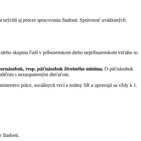
sa urýchli aj proces spracovania žiadosti. Správnosť uvádzaných
c alebo skupina ľudí v príbuzenskom alebo nepríbuzenskom vzťahu so
tvornásobok, resp. päťnásobok životného minima.
O päťnásobok
rodičom s nezaopatreným dieťaťom.
isterstvo práce, sociálnych vecí a rodiny SR a upravujú sa vždy k 1.
 žiadosti.