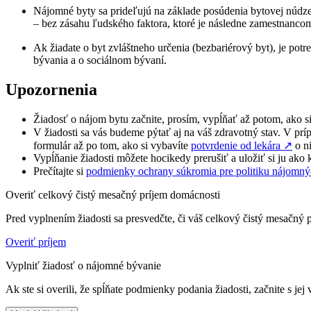
Nájomné byty sa prideľujú na základe posúdenia bytovej núdz
– bez zásahu ľudského faktora, ktoré je následne zamestnancom 
Ak žiadate o byt zvláštneho určenia (bezbariérový byt), je po
bývania a o sociálnom bývaní.
Upozornenia
Žiadosť o nájom bytu začnite, prosím, vypĺňať až potom, ako s
V žiadosti sa vás budeme pýtať aj na váš zdravotný stav. V pr
formulár až po tom, ako si vybavíte
potvrdenie od lekára
↗︎
o ni
Vypĺňanie žiadosti môžete hocikedy prerušiť a uložiť si ju ako k
Prečítajte si
podmienky ochrany súkromia pre politiku nájomný
Overiť celkový čistý mesačný príjem domácnosti
Pred vyplnením žiadosti sa presvedčte, či váš celkový čistý mesačn
Overiť príjem
Vyplniť žiadosť o nájomné bývanie
Ak ste si overili, že spĺňate podmienky podania žiadosti, začnite s jej